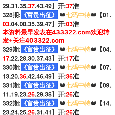
29.31.35.
37
.43.49】开:
37
准
328期:
《富贵出征》
👑
七码中特
👑【01.
03
.04.08.35.39.47】开:
03
准
本资料最早发表在433322.com欢迎转
发+关注403322.com
329期:
《富贵出征》
👑
七码中特
👑【04.
17
.22.28.30.37.43】开:
17
准
330期:
《富贵出征》
👑
七码中特
👑【07.
13.20.
36
.42.46.49】开:
36
准
331期:
《富贵出征》
👑
七码中特
👑【09.
11.19.23.
26
.29.38】开:
26
准
332期:
《富贵出征》
👑
七码中特
👑【14.
23.24.25.
26
.31.41】开:
26
准