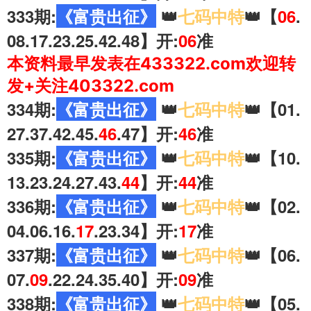
333期:
《富贵出征》
👑
七码中特
👑【
06
.
08.17.23.25.42.48】开:
06
准
本资料最早发表在433322.com欢迎转
发+关注403322.com
334期:
《富贵出征》
👑
七码中特
👑【01.
27.37.42.45.
46
.47】开:
46
准
335期:
《富贵出征》
👑
七码中特
👑【10.
13.23.24.27.43.
44
】开:
44
准
336期:
《富贵出征》
👑
七码中特
👑【02.
04.06.16.
17
.23.34】开:
17
准
337期:
《富贵出征》
👑
七码中特
👑【06.
07.
09
.22.24.35.40】开:
09
准
338期:
《富贵出征》
👑
七码中特
👑【05.