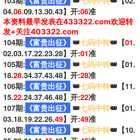
103期:
《富贵出征》
👑
七码中特
👑【02.
04.
06
.09.13.30.43】开:
06
准
本资料最早发表在433322.com欢迎转
发+关注403322.com
104期:
《富贵出征》
👑
七码中特
👑【
01
.
02.03.17.22.23.28】开:
01
准
105期:
《富贵出征》
👑
七码中特
👑【01.
18.
28
.34.37.43.48】开:
28
准
106期:
《富贵出征》
👑
七码中特
👑【11.
15.
22
.24.37.46.48】开:
22
准
107期:
《富贵出征》
👑
七码中特
👑【01.
03.18.19.22.26.
49
】开:
49
准
108期:
《富贵出征》
👑
七码中特
👑【10.