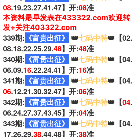
08
.19.23.27.41.47】开:
08
准
本资料最早发表在433322.com欢迎转
发+关注403322.com
339期:
《富贵出征》
👑
七码中特
👑【02.
08.18.22.25.29.
48
】开:
48
准
340期:
《富贵出征》
👑
七码中特
👑【04.
06.09.
16
.22.24.41】开:
16
准
341期:
《富贵出征》
👑
七码中特
👑【04.
06
.12.21.30.32.47】开:
06
准
342期:
《富贵出征》
👑
七码中特
👑【
04
.
06.24.27.37.43.45】开:
04
准
343期:
《富贵出征》
👑
七码中特
👑【04.
17.26.29.
38
.44.48】开:
38
准