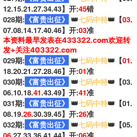
12.15.21.27.34.43】开:
45
错
028期:
《富贵出征》
👑
七码中特
👑【
03
.
07.08.14.17.40.46】开:
03
准
本资料最早发表在433322.com欢迎转
发+关注403322.com
029期:
《富贵出征》
👑
七码中特
👑【
01
.
18.20.21.27.28.46】开:
01
准
030期:
《富贵出征》
👑
七码中特
👑【03.
06.10.18.
41
.43.49】开:
41
准
031期:
《富贵出征》
👑
七码中特
👑【01.
08.19.
26
.30.39.45】开:
26
准
032期:
《富贵出征》
👑
七码中特
👑【05.
06
.27.33.36.41.44】开:
06
准