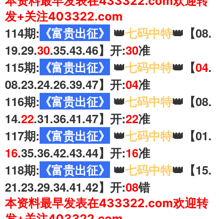
本资料最早发表在433322.com欢迎转
发+关注403322.com
114期:
《富贵出征》
👑
七码中特
👑【08.
19.29.
30
.35.43.46】开:
30
准
115期:
《富贵出征》
👑
七码中特
👑【
04
.
08.23.24.26.39.47】开:
04
准
116期:
《富贵出征》
👑
七码中特
👑【08.
14.
22
.31.36.41.47】开:
22
准
117期:
《富贵出征》
👑
七码中特
👑【01.
16
.35.36.42.43.44】开:
16
准
118期:
《富贵出征》
👑
七码中特
👑【15.
21.23.29.34.41.42】开:
08
错
本资料最早发表在433322.com欢迎转
发+关注403322.com