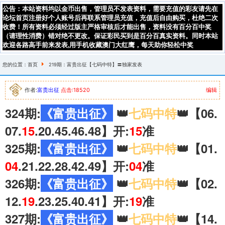
公告：本站资料均以金币出售，管理员不发表资料，需要充值的彩友请先在
论坛首页注册好个人账号后再联系管理员充值，充值后自由购买，杜绝二次
收费！所有资料必须经过版主严格审核后才能出售，资料没有百分百中奖
（请理性消费）错对绝不更改。保证彩民买到是百分百真实资料。同时本站
欢迎各路高手前来发表,用手机收藏澳门大红鹰，每天助你轻松中奖
您的位置：
首页
219期：富贵出征【七码中特】〓独家发表
作者:
富贵出征
点击:18520
编辑
324期:
《富贵出征》
👑
七码中特
👑【06.
07.
15
.20.45.46.48】开:
15
准
325期:
《富贵出征》
👑
七码中特
👑【01.
04
.21.22.28.42.49】开:
04
准
326期:
《富贵出征》
👑
七码中特
👑【02.
12.
19
.23.25.40.41】开:
19
准
327期:
《富贵出征》
👑
七码中特
👑【14.