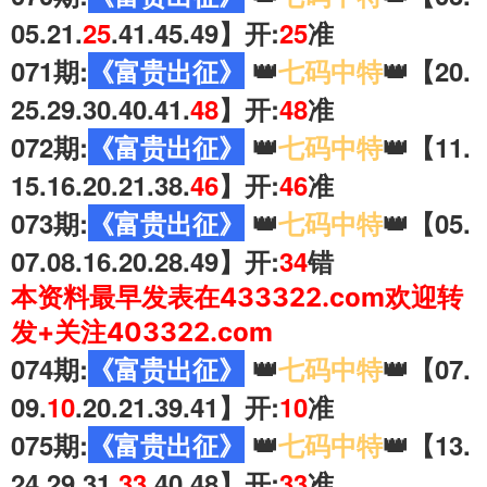
05.21.
25
.41.45.49】开:
25
准
071期:
《富贵出征》
👑
七码中特
👑【20.
25.29.30.40.41.
48
】开:
48
准
072期:
《富贵出征》
👑
七码中特
👑【11.
15.16.20.21.38.
46
】开:
46
准
073期:
《富贵出征》
👑
七码中特
👑【05.
07.08.16.20.28.49】开:
34
错
本资料最早发表在433322.com欢迎转
发+关注403322.com
074期:
《富贵出征》
👑
七码中特
👑【07.
09.
10
.20.21.39.41】开:
10
准
075期:
《富贵出征》
👑
七码中特
👑【13.
24.29.31.
33
.40.48】开:
33
准