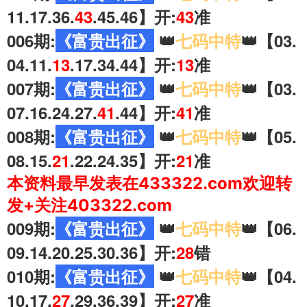
11.17.36.
43
.45.46】开:
43
准
006期:
《富贵出征》
👑
七码中特
👑【03.
04.11.
13
.17.34.44】开:
13
准
007期:
《富贵出征》
👑
七码中特
👑【03.
07.16.24.27.
41
.44】开:
41
准
008期:
《富贵出征》
👑
七码中特
👑【05.
08.15.
21
.22.24.35】开:
21
准
本资料最早发表在433322.com欢迎转
发+关注403322.com
009期:
《富贵出征》
👑
七码中特
👑【06.
09.14.20.25.30.36】开:
28
错
010期:
《富贵出征》
👑
七码中特
👑【04.
10.17.
27
.29.36.39】开:
27
准