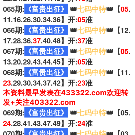
065期:
《富贵出征》
👑
七码中特
👑【
05
.
11.16.26.30.34.36】开:
05
准
066期:
《富贵出征》
👑
七码中特
👑【12.
17.28.36.
37
.40.48】开:
37
准
067期:
《富贵出征》
👑
七码中特
👑【
05
.
13.20.29.43.44.45】开:
05
准
068期:
《富贵出征》
👑
七码中特
👑【11.
23
.29.30.34.37.42】开:
23
准
本资料最早发表在433322.com欢迎转
发+关注403322.com
069期:
《富贵出征》
👑
七码中特
👑【05.
24
.28.41.43.47.49】开:
24
准
070期:
《富贵出征》
👑
七码中特
👑【03.